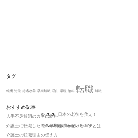
タグ
転職
報酬
対策
待遇改善
早期離職
理由
環境
給料
離職
おすすめ記事
© 2026
日本の老後を救え！
人手不足解消のカギは給料
介護士に転職した際の早期離職を避けるコツとは
WordPress Theme by
RichWP
介護士の転職理由の伝え方