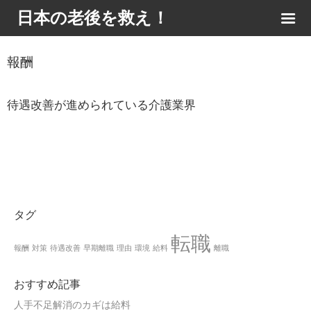
日本の老後を救え！
報酬
待遇改善が進められている介護業界
タグ
転職
報酬
対策
待遇改善
早期離職
理由
環境
給料
離職
おすすめ記事
人手不足解消のカギは給料