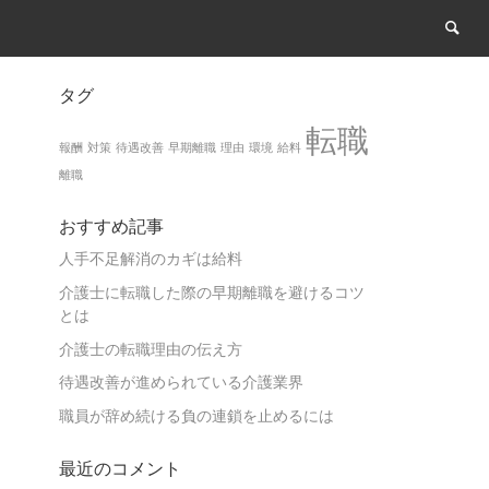
タグ
転職
報酬
対策
待遇改善
早期離職
理由
環境
給料
離職
おすすめ記事
人手不足解消のカギは給料
介護士に転職した際の早期離職を避けるコツ
とは
介護士の転職理由の伝え方
待遇改善が進められている介護業界
職員が辞め続ける負の連鎖を止めるには
最近のコメント